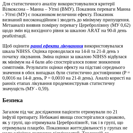
Для статистичного аналізу використовувалися критерії
Вілкоксона – Манна – Уітні (ВМУ). Показник переваги Манна
- Уітні (МУ) є показником величини ефекту. Показник
визнаний високонадійним і зводить до мінімуму припущення.
Метааналіз виявив помірну перевагу Церебролізину (МУ 0,62)
щодо змін від вихідного рівня за шкалою ARAT на 90-й день
реабілітації.
Щоб оцінити
ранні ефекти лікуванння
використовувалася
шкала NIHSS. Оцінка проводилася на 14-й та 21-й день з
початку лікування. Зміна оцінки за шкалою NIHSS відбулася
як мінімум на 4 бали або спостерігалося повне зникнення
симптомів. Результати оцінки ефекту на підставі середнього
значення в обох випадках були статистично достовірними (P =
0,0016 на 14-й день, P = 0,0010 на 21-й день). Аналіз користі на
ранніх етапах лікування продемонстрував статистичну
значущість (МУ - 0,59).
Безпека
Загалом під час дослідження пацієнти отримували по 21
інфузії препарату. Небажані явища спостерігалися однаково,
як у групі, що отримувала Церебролізин®, так і в групі, що
отримувала плацебо. Показники життєдіяльності у групах не