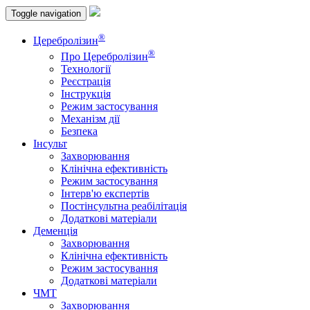
Toggle navigation
®
Церебролізин
®
Про Церебролізин
Технології
Реєстрація
Інструкція
Режим застосування
Механізм дії
Безпека
Інсульт
Захворювання
Клінічна ефективність
Режим застосування
Інтерв'ю експертів
Постінсультна реабілітація
Додаткові матеріали
Деменція
Захворювання
Клінічна ефективність
Режим застосування
Додаткові матеріали
ЧМТ
Захворювання