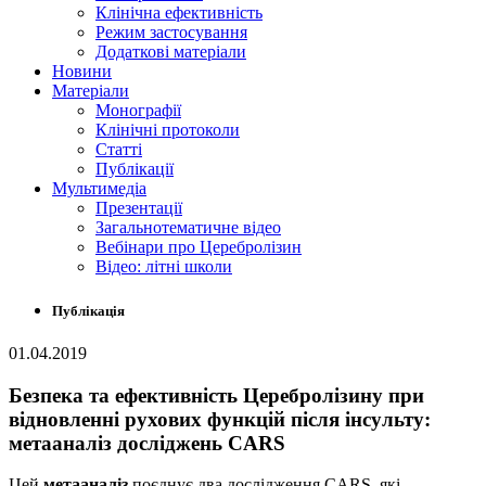
Клінічна ефективність
Режим застосування
Додаткові матеріали
Новини
Матеріали
Монографії
Клінічні протоколи
Статті
Публікації
Мультимедіа
Презентації
Загальнотематичне відео
Вебінари про Церебролізин
Відео: літні школи
Публікація
01.04.2019
Безпека та ефективність Церебролізину при
відновленні рухових функцій після інсульту:
метааналіз досліджень CARS
Цей
метааналіз
поєднує два дослідження CARS, які