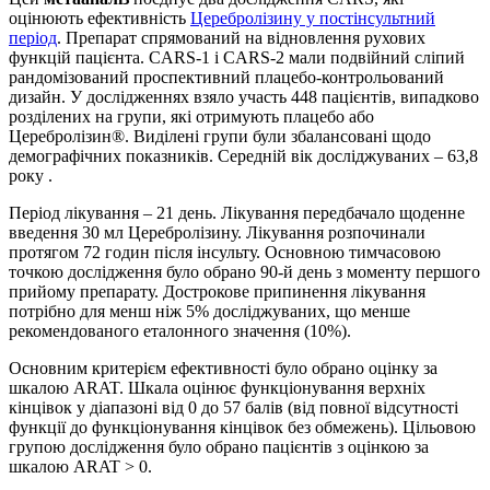
оцінюють ефективність
Церебролізину у постінсультний
період
. Препарат спрямований на відновлення рухових
функцій пацієнта. CARS-1 і CARS-2 мали подвійний сліпий
рандомізований проспективний плацебо-контрольований
дизайн. У дослідженнях взяло участь 448 пацієнтів, випадково
розділених на групи, які отримують плацебо або
Церебролізин®. Виділені групи були збалансовані щодо
демографічних показників. Середній вік досліджуваних – 63,8
року .
Період лікування – 21 день. Лікування передбачало щоденне
введення 30 мл Церебролізину. Лікування розпочинали
протягом 72 годин після інсульту. Основною тимчасовою
точкою дослідження було обрано 90-й день з моменту першого
прийому препарату. Дострокове припинення лікування
потрібно для менш ніж 5% досліджуваних, що менше
рекомендованого еталонного значення (10%).
Основним критерієм ефективності було обрано оцінку за
шкалою ARAT. Шкала оцінює функціонування верхніх
кінцівок у діапазоні від 0 до 57 балів (від повної відсутності
функції до функціонування кінцівок без обмежень). Цільовою
групою дослідження було обрано пацієнтів з оцінкою за
шкалою ARAT > 0.