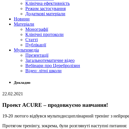
Клінічна ефективність
Режим застосування
Додаткові матеріали
Новини
Матеріали
Монографії
Клінічні протоколи
Статті
Публікації
Мультимедіа
Презентації
Загальнотематичне відео
Вебінари про Церебролізин
Відео: літні школи
Докладно
22.02.2021
Проект ACURE – продовжуємо навчання!
19-20 лютого відбувся мультидисциплінарний тренінг з нейроре
Протягом тренінгу, зокрема, були розглянуті наступні питання: