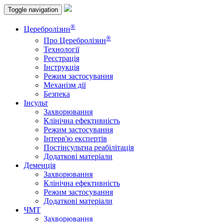
Toggle navigation
®
Церебролізин
®
Про Церебролізин
Технології
Реєстрація
Інструкція
Режим застосування
Механізм дії
Безпека
Інсульт
Захворювання
Клінічна ефективність
Режим застосування
Інтерв'ю експертів
Постінсультна реабілітація
Додаткові матеріали
Деменція
Захворювання
Клінічна ефективність
Режим застосування
Додаткові матеріали
ЧМТ
Захворювання