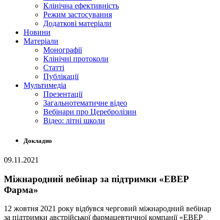
Клінічна ефективність
Режим застосування
Додаткові матеріали
Новини
Матеріали
Монографії
Клінічні протоколи
Статті
Публікації
Мультимедіа
Презентації
Загальнотематичне відео
Вебінари про Церебролізин
Відео: літні школи
Докладно
09.11.2021
Міжнародний вебінар за підтримки «ЕВЕР
Фарма»
12 жовтня 2021 року відбувся черговий міжнародний вебінар
за підтримки австрійської фармацевтичної компанії «ЕВЕР