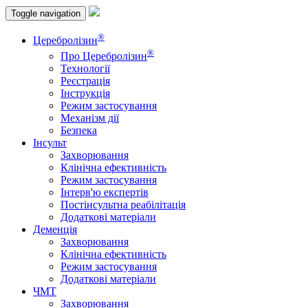
Toggle navigation
®
Церебролізин
®
Про Церебролізин
Технології
Реєстрація
Інструкція
Режим застосування
Механізм дії
Безпека
Інсульт
Захворювання
Клінічна ефективність
Режим застосування
Інтерв'ю експертів
Постінсультна реабілітація
Додаткові матеріали
Деменція
Захворювання
Клінічна ефективність
Режим застосування
Додаткові матеріали
ЧМТ
Захворювання