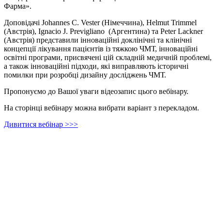
Фарма».
Доповідачі Johannes C. Vester (Німеччина), Helmut Trimmel
(Aвстрія), Ignacio J. Previgliano (Аргентина) та Peter Lackner
(Австрія) представили інноваційні доклінічні та клінічні
концепції лікування пацієнтів із тяжкою ЧМТ, інноваційні
освітні програми, присвячені цій складній медичній проблемі,
а також інноваційні підходи, які виправляють історичні
помилки при розробці дизайну досліджень ЧМТ.
Пропонуємо до Вашої уваги відеозапис цього вебінару.
На сторінці вебінару можна вибрати варіант з перекладом.
Дивитися вебінар >>>