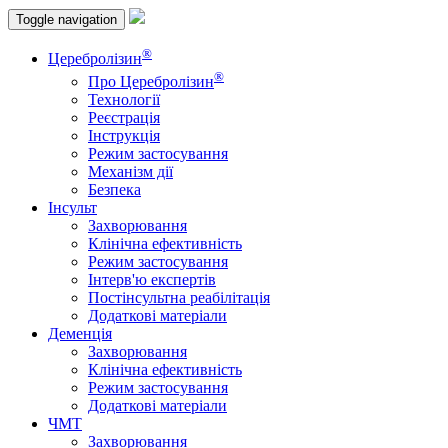
Toggle navigation
®
Церебролізин
®
Про Церебролізин
Технології
Реєстрація
Інструкція
Режим застосування
Механізм дії
Безпека
Інсульт
Захворювання
Клінічна ефективність
Режим застосування
Інтерв'ю експертів
Постінсультна реабілітація
Додаткові матеріали
Деменція
Захворювання
Клінічна ефективність
Режим застосування
Додаткові матеріали
ЧМТ
Захворювання