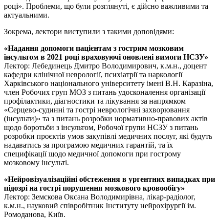
році». Проблеми, що були розглянуті, є дійсно важливими та
актуальними.
Зокрема, лектори виступили з такими доповідями:
«Надання допомоги пацієнтам з гострим мозковим
інсультом в 2021 році враховуючі оновлені вимоги НСЗУ»
Лектор: Лебединець Дмитро Володимирович, к.м.н., доцент
кафедри клінічної неврології, психіатрії та наркології
Харківського національного університету імені В.Н. Каразіна,
член Робочих груп МОЗ з питань удосконалення організації
профілактики, діагностики та лікування за напрямком
«Серцево-судинні та гострі неврологічні захворювання
(інсульти)» та з питань розробки нормативно-правових актів
щодо боротьби з інсультом, Робочої групи НСЗУ з питань
розробки проєктів умов закупівлі медичних послуг, які будуть
надаватись за програмою медичних гарантій, та їх
специфікації щодо медичної допомоги при гострому
мозковому інсульті.
«Нейровізуалізаційні обстеження в ургентних випадках при
підозрі на гострі порушення мозкового кровообігу»
Лектор: Земскова Оксана Володимирівна, лікар-радіолог,
к.м.н., науковий співробітник Інституту нейрохірургії ім.
Ромоданова, Київ.